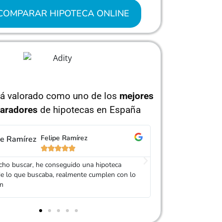
COMPARAR HIPOTECA ONLINE
tá valorado como uno de los
mejores
aradores
de hipotecas en España
Carolina Garcés
Is






e de Adity me ofreció varios presupuestos de
Muy buen trato, es
es bancos y se dejó la piel para que encontrase
mi Hipoteca. Serv
teca que me convenciera. ¡Chapó!