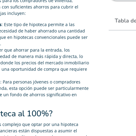
s para los compradores de vivienda,
con suficientes ahorros para cubrir el
jas incluyen:
Tabla d
s
: Este tipo de hipoteca permite a las
necesidad de haber ahorrado una cantidad
, que en hipotecas convencionales puede ser
.
ner que ahorrar para la entrada, los
edad de manera más rápida y directa, lo
 donde los precios del mercado inmobiliario
a una oportunidad de compra que requiere
s
: Para personas jóvenes o compradores
nda, esta opción puede ser particularmente
 un fondo de ahorros significativo en
oteca al 100%?
s complejo que optar por una hipoteca
nancieras están dispuestas a asumir el