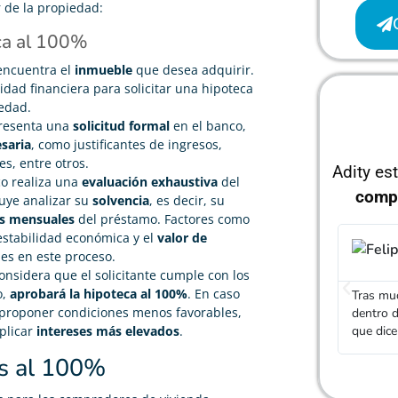
r de la propiedad:
ca al 100%
encuentra el
inmueble
que desea adquirir.
tidad financiera para solicitar una hipoteca
edad.
 presenta una
solicitud formal
en el banco,
saria
, como justificantes de ingresos,
es, entre otros.
Adity es
co realiza una
evaluación exhaustiva
del
comp
cluye analizar su
solvencia
, es decir, su
s mensuales
del préstamo. Factores como
, estabilidad económica y el
valor de
Felipe Ramírez
es en este proceso.





considera que el solicitante cumple con los
o,
aprobará la hipoteca al 100%
. En caso
Tras mucho buscar, he conseguido una hipoteca
El agent
proponer condiciones menos favorables,
dentro de lo que buscaba, realmente cumplen con lo
diferent
que dicen
una hipo
plicar
intereses más elevados
.
as al 100%