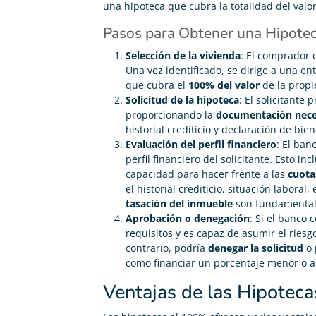
una hipoteca que cubra la totalidad del valo
Pasos para Obtener una Hipote
Selección de la vivienda
: El comprador 
Una vez identificado, se dirige a una en
que cubra el
100% del valor
de la propi
Solicitud de la hipoteca
: El solicitante
proporcionando la
documentación nece
historial crediticio y declaración de bien
Evaluación del perfil financiero
: El ban
perfil financiero del solicitante. Esto in
capacidad para hacer frente a las
cuota
el historial crediticio, situación laboral
Alberto Silvestre
tasación del inmueble
son fundamental





Aprobación o denegación
: Si el banco 
requisitos y es capaz de asumir el riesg
Gracias Adity por ayudarme a conseguir mi hipoteca.
contrario, podría
denegar la solicitud
o 
Sobre todo a Pedro, el agente que me atendió, fue
muy agradable y atento.
como financiar un porcentaje menor o a
Ventajas de las Hipotec