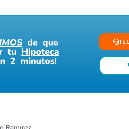
IMOS
de que
TE 
ar tu
Hipoteca
en 2 minutos!
co Ramírez