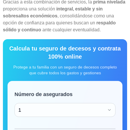
Gracias a esta combinación de servicios, la
prima nivelada
proporciona una solución
integral, estable y sin
sobresaltos económicos
, consolidándose como una
opción de confianza para quienes buscan un
respaldo
sólido y continuo
ante cualquier eventualidad.
Calcula tu seguro de decesos y contrata
100% online
Protege a tu familia con un seguro de decesos completo
que cubre todos los gastos y gestiones
Número de asegurados
1