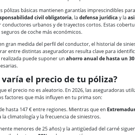
as pólizas básicas mantienen garantías imprescindibles para
sponsabilidad civil obligatoria
, la
defensa jurídica
y la
asi
or conductores urbanos y de trayectos cortos. Estas cobert
os seguros de coche más económicos.
n gran medida del perfil del conductor, el historial de sinie
ar entre distintas aseguradoras resulta clave para identific
n realizada puede suponer un
ahorro anual de hasta un 30
esarias.
varía el precio de tu póliza?
que el precio no es aleatorio. En 2026, las aseguradoras ut
Los factores que más influyen en tu prima son:
de hasta 147 € entre regiones. Mientras que en
Extremadu
la climatología y la frecuencia de siniestros.
ente menores de 25 años) y la antigüedad del carné siguen