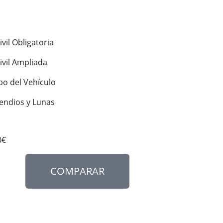
ivil Obligatoria
ivil Ampliada
bo del Vehículo
cendios y Lunas
0€
COMPARAR