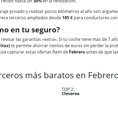
u recibo hasta un
30%
en la renovación.
raje privado y realizar pocos kilómetros al año son argume
frece terceros ampliados desde
185 €
para conductores con 
o en tu seguro?
revisar las garantías «extra». Si tu coche tiene más de 7 añ
itas)
te permite ahorrar cientos de euros sin perder la prot
iza capturar estas ofertas flash de
Febrero
antes de que las
rceros más baratos en Febrer
TOP 2:
Cleverea