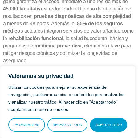
gama garantiza el acceso inmediato a una red de más de
45.000 facultativos
, reduciendo el tiempo de obtención de
resultados en
pruebas diagnósticas de alta complejidad
a menos de 48 horas. Además, el
85% de los seguros
médicos
actuales integran servicios de valor añadido como
la
rehabilitación funcional
, la salud bucodental básica y
programas de
medicina preventiva
, elementos clave para
mitigar riesgos crónicos y optimizar la longevidad del
asegurado.
Para maximizar el retorno de esta inversión, el uso de un
Valoramos su privacidad
comparador de seguros de salud
resulta indispensable,
Utilizamos cookies para mejorar su experiencia de
ya que permite analizar de forma técnica las diferencias
navegación, publicar anuncios o contenidos personalizados
entre primas y coberturas. Al evaluar parámetros como los
y analizar nuestro tráfico. Al hacer clic en "Aceptar todo",
periodos de carencia
y los límites de capital en asistencia
acepta nuestro uso de cookies.
internacional, los usuarios pueden lograr un ahorro de hasta
el
20% en la prima anual
sin sacrificar la calidad
PERSONALIZAR
RECHAZAR TODO
ACEPTAR TODO
asistencial. Las pólizas modernas no solo cubren la
hospitalización quirúrgica, sino que incorporan herramientas