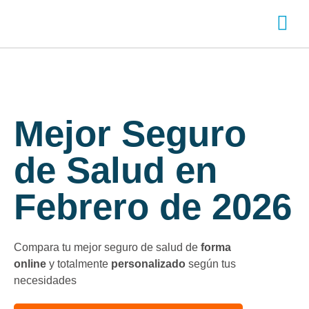
SOBRE ADITY
INICIA SESI
CREA TU CUENTA
Chatea con nos
Mejor Seguro
de Salud en
Febrero de 2026
Compara tu mejor seguro de salud de
forma
online
y totalmente
personalizado
según tus
necesidades