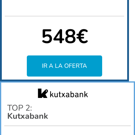
548€
IR A LA OFERTA
TOP 2:
Kutxabank