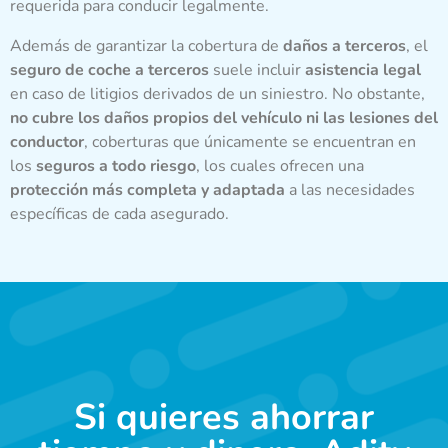
requerida para conducir legalmente.
Además de garantizar la cobertura de
daños a terceros
, el
seguro de coche a terceros
suele incluir
asistencia legal
en caso de litigios derivados de un siniestro. No obstante,
no cubre los daños propios del vehículo ni las lesiones del
conductor
, coberturas que únicamente se encuentran en
los
seguros a todo riesgo
, los cuales ofrecen una
protección más completa y adaptada
a las necesidades
específicas de cada asegurado.
Si quieres ahorrar