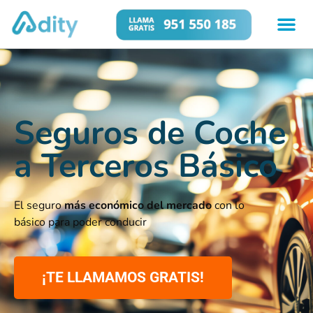
Seguros de Coche
a Terceros Básico
El seguro
más económico del mercado
con lo
básico para poder conducir
¡TE LLAMAMOS GRATIS!