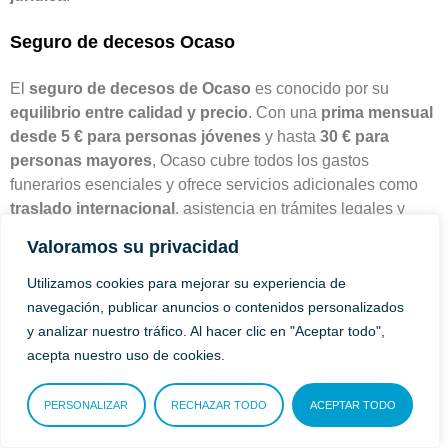
Seguro de decesos Ocaso
El
seguro de decesos de Ocaso
es conocido por su
equilibrio entre calidad y precio
. Con una
prima mensual
desde 5 € para personas jóvenes
y hasta
30 € para
personas mayores
, Ocaso cubre todos los gastos
funerarios esenciales y ofrece servicios adicionales como
traslado internacional
, asistencia en trámites legales y
asesoría administrativa
.
Valoramos su privacidad
Llama al 951 550 185 y asegúrate encontrar el seguro de
Utilizamos cookies para mejorar su experiencia de
decesos más barato del mercado y con las coberturas
navegación, publicar anuncios o contenidos personalizados
más completas.
Uno de nuestros agentes expertos te
y analizar nuestro tráfico. Al hacer clic en "Aceptar todo",
asesorará en todo momento para encontrar entre todas las
acepta nuestro uso de cookies.
compañías la oferta que mejor encaje contigo.
PERSONALIZAR
RECHAZAR TODO
ACEPTAR TODO