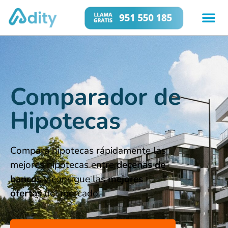
Comparador de
Hipotecas
Compara hipotecas rápidamente las
mejores hipotecas entre
decenas de
bancos
y consigue las
mejores
ofertas
del mercado.