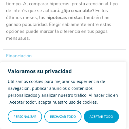
tiempo. Al comparar hipotecas, presta atención al tipo
de interés que se aplicará:
¿fijo o variable?
En los
últimos meses, las
hipotecas mixtas
también han
ganado popularidad. Elegir sabiamente entre estas
opciones puede marcar la diferencia en tus pagos
mensuales.
Financiación
Comisiones
Valoramos su privacidad
Utilizamos cookies para mejorar su experiencia de
navegación, publicar anuncios o contenidos
personalizados y analizar nuestro tráfico. Al hacer clic en
"Aceptar todo", acepta nuestro uso de cookies.
¿Qué documentación necesito
para pedir una hipoteca?
PERSONALIZAR
RECHAZAR TODO
ACEPTAR TODO