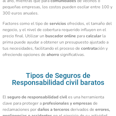
al año, mientras que para
comunidades
de vecinos o
pequeñas empresas, los costos pueden oscilar entre 100 y
300 euros anuales.
Factores como el tipo de
servicios
ofrecidos, el tamaño del
negocio, y el nivel de cobertura requerido influyen en el
precio final. Utilizar un
buscador
online
para
calcular
la
prima puede ayudar a obtener un presupuesto ajustado a
tus necesidades, facilitando el proceso de
contrata
ción y
ofreciendo opciones de
ahorro
significativas.
Tipos de Seguros de
Responsabilidad civil baratos
El
seguro de responsabilidad civil
es una herramienta
clave para proteger a
profesionales y empresas
de
reclamaciones por
daños a terceros
derivados de
errores,
negligencias o accidentes
en el ejercicio de su actividad.