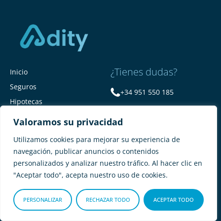
¿Tienes dudas?
Inicio
Seguros
+34 951 550 185
Hipotecas
info@adity.com
Sobre Adity
Valoramos su privacidad
Chatea con nosotros
Noticias
Utilizamos cookies para mejorar su experiencia de
Contacto
navegación, publicar anuncios o contenidos
personalizados y analizar nuestro tráfico. Al hacer clic en
"Aceptar todo", acepta nuestro uso de cookies.
PERSONALIZAR
RECHAZAR TODO
ACEPTAR TODO