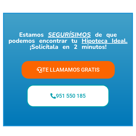
Estamos
SEGURÍSIMOS
de que
podemos encontrar tu
Hipoteca Ideal.
¡Solicítala en 2 minutos!
TE LLAMAMOS GRATIS
951 550 185