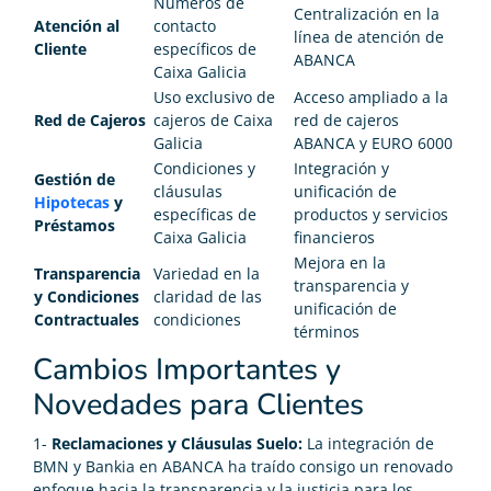
Números de
Centralización en la
Atención al
contacto
línea de atención de
Cliente
específicos de
ABANCA
Caixa Galicia
Uso exclusivo de
Acceso ampliado a la
Red de Cajeros
cajeros de Caixa
red de cajeros
Galicia
ABANCA y EURO 6000
Condiciones y
Integración y
Gestión de
cláusulas
unificación de
Hipotecas
y
específicas de
productos y servicios
Préstamos
Caixa Galicia
financieros
Mejora en la
Transparencia
Variedad en la
transparencia y
y Condiciones
claridad de las
unificación de
Contractuales
condiciones
términos
Cambios Importantes y
Novedades para Clientes
1-
Reclamaciones y Cláusulas Suelo:
La integración de
BMN y Bankia en ABANCA ha traído consigo un renovado
enfoque hacia la transparencia y la justicia para los