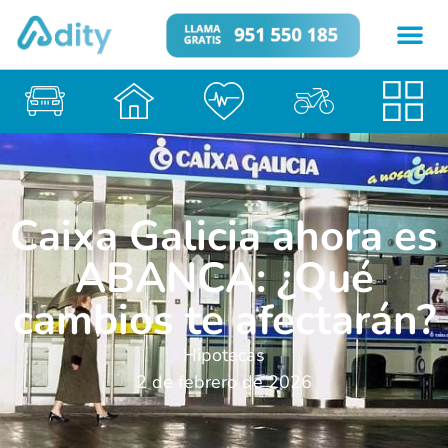
Caixa Galicia ahora es
ABANCA: ¿Qué
cambios te afectarán?
Hipotecas
2 de febrero de 2026