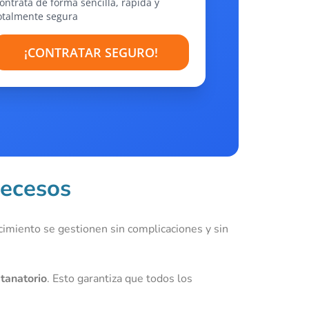
ontrata de forma sencilla, rápida y
otalmente segura
¡CONTRATAR SEGURO!
decesos
cimiento se gestionen sin complicaciones y sin
l
tanatorio
. Esto garantiza que todos los