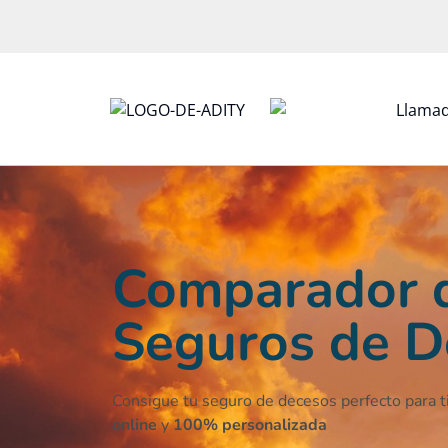
Comparador 
Seguros de D
Consigue tu
seguro de decesos
perfecto para t
online
y
100% personalizada