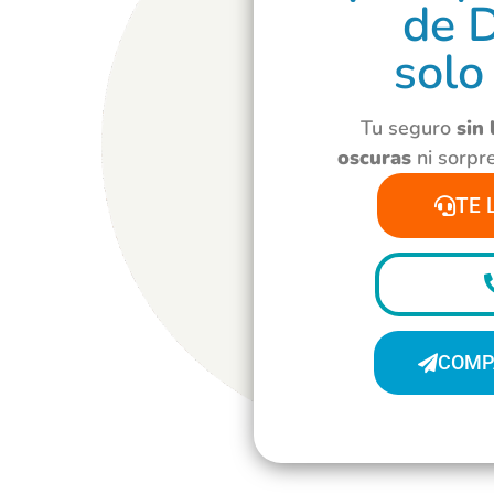
de 
solo
Tu seguro
sin
oscuras
ni sorpr
TE 
COMP