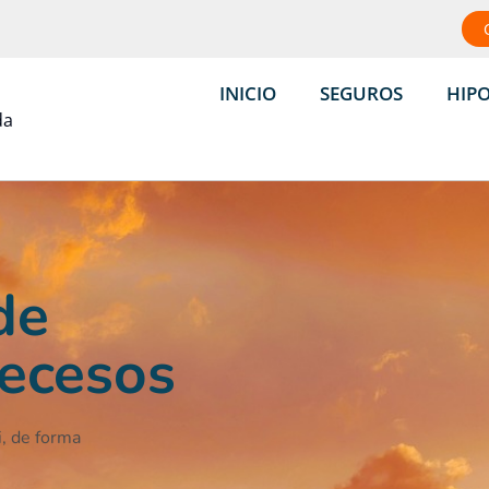
INICIO
SEGUROS
HIP
de
ecesos
i, de forma