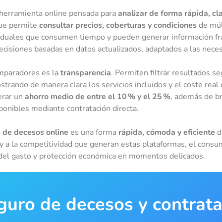
herramienta online pensada para
analizar de forma rápida, cl
que permite
consultar precios, coberturas y condiciones
de múl
duales que consumen tiempo y pueden generar información fragm
cisiones basadas en datos actualizados, adaptados a las neces
mparadores es la
transparencia
. Permiten filtrar resultados s
strando de manera clara los servicios incluidos y el coste real
erar un
ahorro medio de entre el 10 % y el 25 %
, además de br
ponibles mediante contratación directa.
 de decesos online
es una forma
rápida, cómoda y eficiente
d
al y a la competitividad que generan estas plataformas, el con
l del gasto y protección económica en momentos delicados.
eguro de decesos y contrat