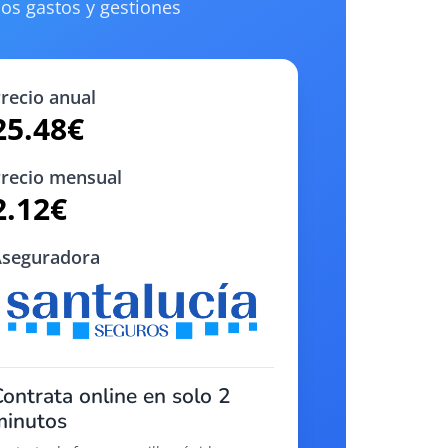
os gastos y gestiones
recio anual
25.48
€
recio mensual
2.12
€
seguradora
ontrata online en solo 2
minutos