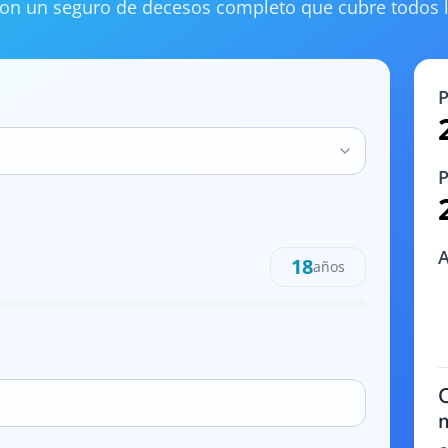
 con un seguro de decesos completo que cubre todos l
P
P
A
18
años
C