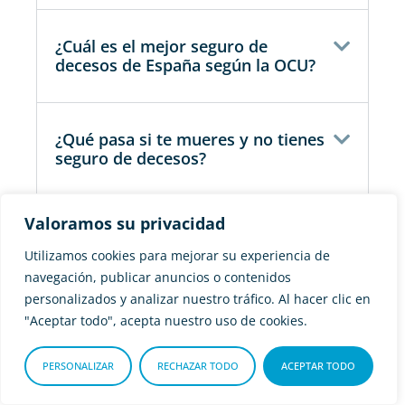
¿Cuál es el mejor seguro de
decesos de España según la OCU?
¿Qué pasa si te mueres y no tienes
seguro de decesos?
Valoramos su privacidad
¿Qué tipo de prima en seguro de
decesos es la mejor?
Utilizamos cookies para mejorar su experiencia de
navegación, publicar anuncios o contenidos
personalizados y analizar nuestro tráfico. Al hacer clic en
"Aceptar todo", acepta nuestro uso de cookies.
¿Cuánto cuesta un entierro sin
seguro de decesos?
PERSONALIZAR
RECHAZAR TODO
ACEPTAR TODO