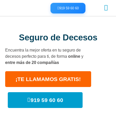
919 59 60 60
SOBRE ADITY
INICIA SESI
CREA TU CUENTA
Chatea con nos
Seguro de Decesos
Encuentra la mejor oferta en tu seguro de
decesos perfecto para ti, de forma
online
y
entre más de 20 compañías
¡TE LLAMAMOS GRATIS!
919 59 60 60