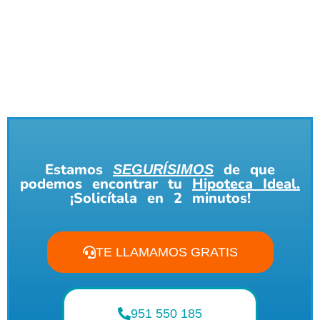
Estamos
de que
SEGURÍSIMOS
podemos encontrar tu
Hipoteca Ideal.
¡Solicítala en 2 minutos!
TE LLAMAMOS GRATIS
951 550 185