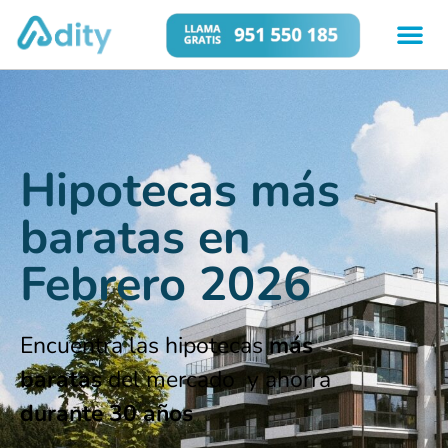
Hipotecas más
baratas en
Febrero 2026
Encuentra las hipotecas
más
baratas
del mercado y ahorra
durante 30 años