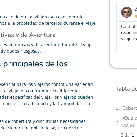
Álvaro García
J
en caso de que el viajero sea considerado





os a la propiedad de terceros durante el viaje.
Contraté el seguro de viaje en Adity por
Pedro fu
recomendación y me ha terminado saliendo a cuenta
ofreció 
tivas y de Aventura
ya que se canceló y respondieron, como debe de ser.
asegurad
ades deportivas y de aventura durante el viaje,
que que
tividades riesgosas.
principales de los
sencial para los viajeros contra una variedad
Tabla d
e el viaje. Al comprender las diferentes
des específicas del viaje, los viajeros pueden
 la protección adecuada y la tranquilidad que
Cobert
¿Qué c
s de cobertura y discutir las necesidades
viaje?
eleccionar una póliza de seguro de viaje.
1.