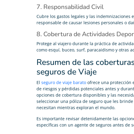
7. Responsabilidad Civil
Carolina Garcés
Cubre los gastos legales y las indemnizaciones 





responsable de causar lesiones personales o dañ
Muy buen trato, servicio profesional, agradable y
buenos precios. Lo recomiendo
8. Cobertura de Actividades Depor
Protege al viajero durante la práctica de activid
como esquí, buceo, surf, paracaidismo y otras ac
Resumen de las coberturas 
seguros de Viaje
El
seguro de viaje barato
ofrece una protección e
de riesgos y pérdidas potenciales antes y durant
opciones de cobertura disponibles y las necesida
seleccionar una póliza de seguro que les brinde
necesitan mientras exploran el mundo.
Es importante revisar detenidamente las opcione
específicas con un agente de seguros antes de s