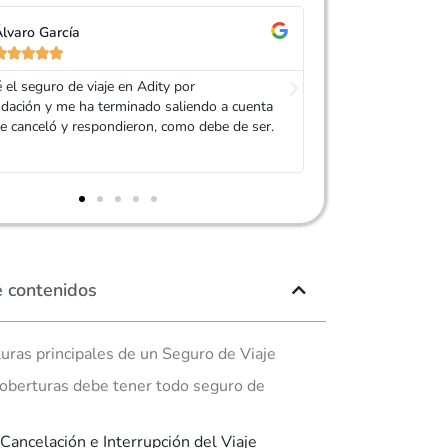
orge Trujillo
Isabel Ruíz










é el agente de Adity que me atendió. Me
Por un precio ridíc
varios presupuestos de diferentes
la cancelación del 
oras y se dejó la piel para que encontrase lo
ría. Muy recomendable!!
e contenidos
uras principales de un Seguro de Viaje
oberturas debe tener todo seguro de
 Cancelación e Interrupción del Viaje