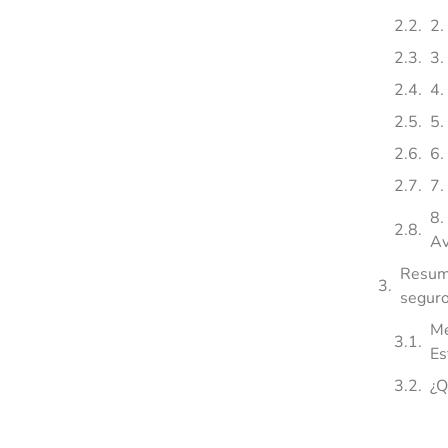
2.
3.
4.
5.
6.
7.
8.
Av
Resume
seguro
Me
Es
¿Q