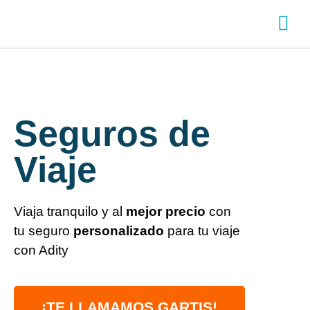
SOBRE ADITY
INICIA SESI
CREA TU CUENTA
Chatea con nos
Seguros de
Viaje
Viaja tranquilo y al
mejor precio
con
tu seguro
personalizado
para tu viaje
con Adity
¡TE LLAMAMOS GARTIS!