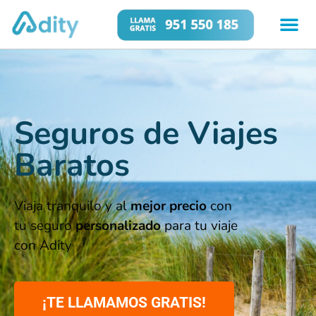
Seguros de Viajes
Baratos
Viaja tranquilo y al
mejor precio
con
tu seguro
personalizado
para tu viaje
con Adity
¡TE LLAMAMOS GRATIS!