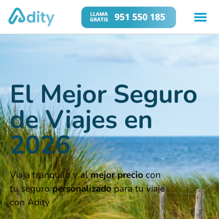
El Mejor Seguro
de Viajes en
2026
Viaja tranquilo y al
mejor precio
con
tu seguro
personalizado
para tu viaje
con Adity