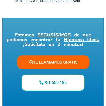
detallada y asesoramiento personalizado.
Estamos
SEGURÍSIMOS
de que
podemos encontrar tu
Hipoteca Ideal.
¡Solicítala en 2 minutos!
TE LLAMAMOS GRATIS
951 550 185