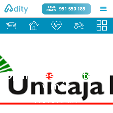
Unicaja Banco:
Préstamos,
Opiniones, Hipotecas
y más
Hipotecas
25 de enero de 2026