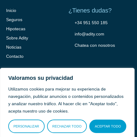
¿Tienes dudas?
Inicio
Seguros
+34 951 550 185
Hipotecas
info@adity.com
Sobre Adity
Chatea con nosotros
Noticias
Contacto
Valoramos su privacidad
Utilizamos cookies para mejorar su experiencia de
navegación, publicar anuncios o contenidos personalizados
y analizar nuestro tráfico. Al hacer clic en "Aceptar todo",
Adity Seguros –
Mapa del Sitio –
Términos y condiciones –
acepta nuestro uso de cookies.
Política de privacidad –
Cookies
PERSONALIZAR
RECHAZAR TODO
ACEPTAR TODO