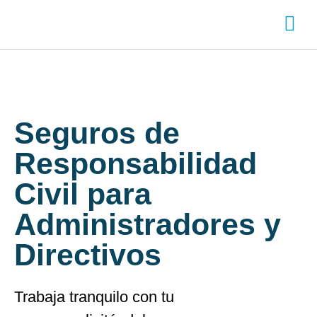
SOBRE ADITY
INICIA SESI
CREA TU CUENTA
Chatea con nos
Seguros de
Responsabilidad
Civil para
Administradores y
Directivos
Trabaja tranquilo con tu