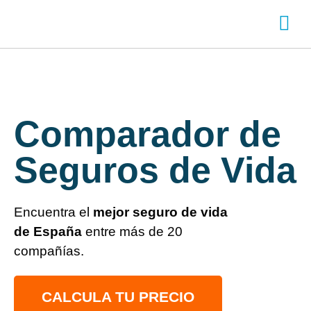
SOBRE ADITY
INICIA SESI
CREA TU CUENTA
Chatea con nos
Comparador de
Seguros de Vida
Encuentra el
mejor
seguro de vida
de España
entre más de 20
compañías.
CALCULA TU PRECIO