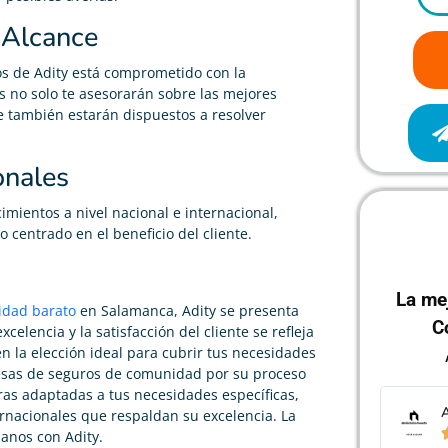
u Alcance
os de Adity está comprometido con la
tos no solo te asesorarán sobre las mejores
e también estarán dispuestos a resolver
onales
mientos a nivel nacional e internacional,
 centrado en el beneficio del cliente.
La me
idad barato
en Salamanca, Adity se presenta
C
elencia y la satisfacción del cliente se refleja
en la elección ideal para cubrir tus necesidades
resas de seguros de comunidad por su proceso
uras adaptadas a tus necesidades específicas,
Administración de Fincas
A
ernacionales que respaldan su excelencia. La





anos con Adity.