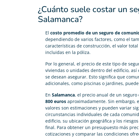
Fácil de usar y cualquier duda el soporte de Adity
¿Cuánto suele costar un s
responde al momento y muy amablemente. 100%
Salamanca?
Recomendable para seguros de comunidad.
El
costo promedio de un seguro de comuni
dependiendo de varios factores, como el tamañ
características de construcción, el valor tota
incluidas en la póliza.
Por lo general, el precio de este tipo de seg
viviendas o unidades dentro del edificio, as
se desean asegurar. Esto significa que comu
adicionales, como piscinas o jardines, pue
En
Salamanca
, el precio anual de un segur
800 euros
aproximadamente. Sin embargo, es
valores son estimaciones y pueden variar sig
circunstancias individuales de cada comunid
edificio, su ubicación geográfica y los riesgo
final. Para obtener un presupuesto más preci
cotizaciones y comparar las condiciones ofre