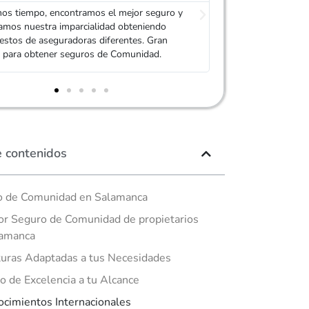
 manda las ofertas cuando solicitas un
Siempre solicitam
 las mandan agentes de seguros de diferentes
Adity. Personaliza
oras en directo, además son personalizadas.
de los propietarios
fico.
e contenidos
o de Comunidad en Salamanca
or Seguro de Comunidad de propietarios
lamanca
uras Adaptadas a tus Necesidades
io de Excelencia a tu Alcance
cimientos Internacionales