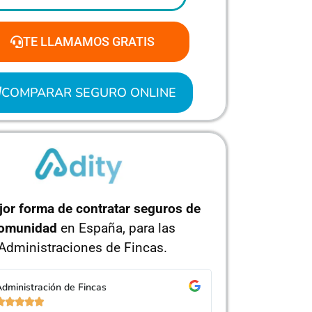
TE LLAMAMOS GRATIS
COMPARAR SEGURO ONLINE
jor forma de contratar seguros de
omunidad
en España, para las
Administraciones de Fincas.
dministración de Fincas
Administra









