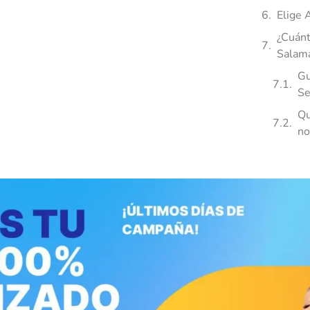
Elige 
¿Cuánt
Salam
Gu
Se
Qu
no