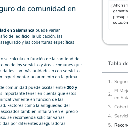
Ahorramos tiempo, encontramos el mejor seguro y
Adity no
eguro de comunidad en
garantizamos nuestra imparcialidad obteniendo
seguro,
presupuestos de aseguradoras diferentes. Gran
asegurad
solución para obtener seguros de Comunidad.
Es magní
dad en Salamanca
puede variar
o del edificio, la ubicación, las
l asegurado y las coberturas específicas
uro se calcula en función de la cantidad de
Tabla d
í como de los servicios y áreas comunes que
nidades con más unidades o con servicios
den experimentar un aumento en la prima.
Segur
o de comunidad puede oscilar entre
200 y
El Mej
 importante tener en cuenta que estos
en Sa
nificativamente en función de las
ad. Factores como la antigüedad del
Cobert
s asociados también influirán en el precio
Servic
so, se recomienda solicitar varias
cidas por diferentes aseguradoras.
Recono