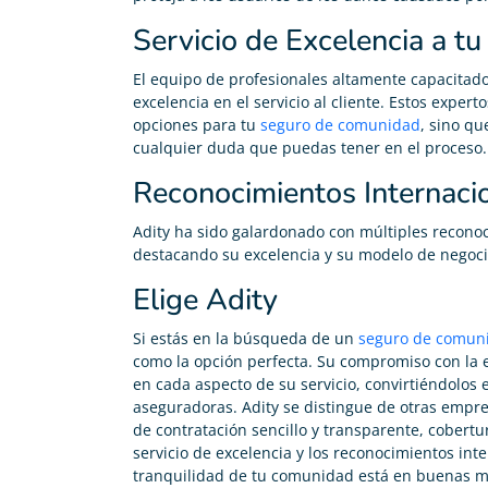
Servicio de Excelencia a t
El equipo de profesionales altamente capacitad
excelencia en el servicio al cliente. Estos exper
opciones para tu
seguro de comunidad
, sino qu
cualquier duda que puedas tener en el proceso.
Reconocimientos Internaci
Adity ha sido galardonado con múltiples reconoci
destacando su excelencia y su modelo de negocio
Elige Adity
Si estás en la búsqueda de un
seguro de comun
como la opción perfecta. Su compromiso con la exc
en cada aspecto de su servicio, convirtiéndolos 
aseguradoras. Adity se distingue de otras emp
de contratación sencillo y transparente, cobert
Administración de Fincas
servicio de excelencia y los reconocimientos int





tranquilidad de tu comunidad está en buenas m