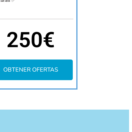
turas ✅
250€
OBTENER OFERTAS