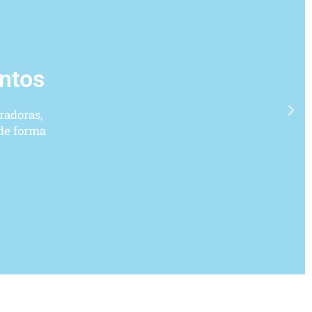
untos
radoras,
 de forma