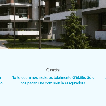
Gratis
a
No te cobramos nada, es totalmente
gratuito
. Sólo
L
do
nos pagan una comisión la aseguradora