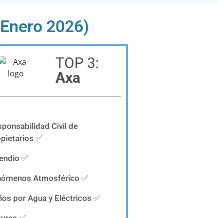
Enero 2026)
TOP 3:
Axa
ponsabilidad Civil de
pietarios ✅
cendio ✅
nómenos Atmosférico ✅
os por Agua y Eléctricos ✅