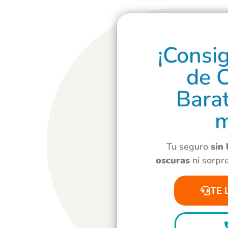
¡Consi
de 
Barat
m
Tu seguro
sin
oscuras
ni sorpr
TE 