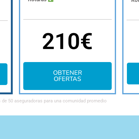
Ro
210€
OBTENER
OFERTAS
s de 50 aseguradoras para una comunidad promedio