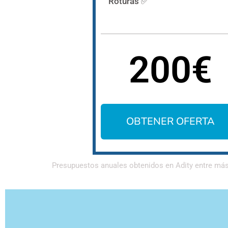
Roturas ✅
200€
OBTENER OFERTA
Presupuestos anuales obtenidos en Adity entre má