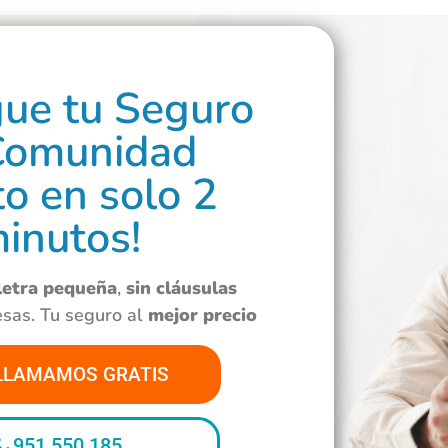
gue tu Seguro
Comunidad
o en solo 2
inutos!
 letra pequeña
,
sin cláusulas
esas. Tu seguro al
mejor precio
LLAMAMOS GRATIS
951 550 185