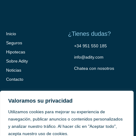
¿Tienes dudas?
Inicio
Seguros
+34 951 550 185
Hipotecas
info@adity.com
Sobre Adity
Chatea con nosotros
Noticias
Contacto
Valoramos su privacidad
Utilizamos cookies para mejorar su experiencia de
navegación, publicar anuncios o contenidos personalizados
y analizar nuestro tráfico. Al hacer clic en "Aceptar todo",
Adity Seguros –
Mapa del Sitio –
Términos y condiciones –
acepta nuestro uso de cookies.