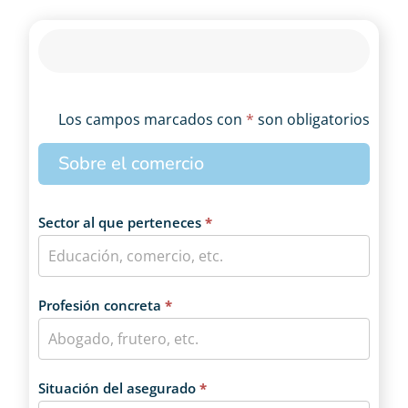
de seguros gratis, para obtener
presupuestos de cualquiera de tus
seguros, darte de baja de tu seguro
actual, asesorarte y mucho más. SIN
COMPROMISO
Los campos marcados con
*
son obligatorios
PREFIERO QUE ME LLAME
Seguro
UN AGENTE
Sobre el comercio
de
ciberseguridad
Sector al que perteneces
*
Profesión concreta
*
Situación del asegurado
*