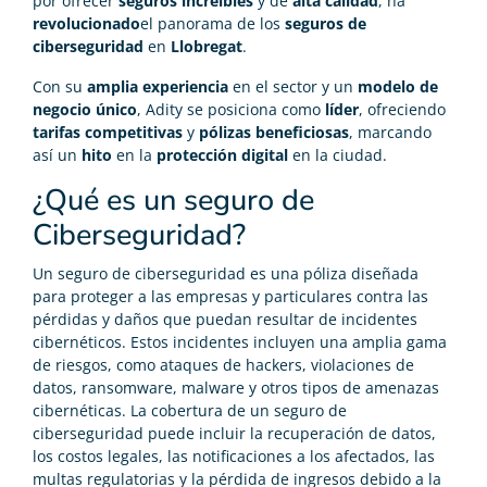
por ofrecer
seguros increíbles
y de
alta calidad
, ha
revolucionado
el panorama de los
seguros de
ciberseguridad
en
Llobregat
.
Con su
amplia experiencia
en el sector y un
modelo de
negocio único
, Adity se posiciona como
líder
, ofreciendo
tarifas competitivas
y
pólizas beneficiosas
, marcando
así un
hito
en la
protección digital
en la ciudad.
¿Qué es un seguro de
Ciberseguridad?
Un seguro de ciberseguridad es una póliza diseñada
para proteger a las empresas y particulares contra las
pérdidas y daños que puedan resultar de incidentes
cibernéticos. Estos incidentes incluyen una amplia gama
de riesgos, como ataques de hackers, violaciones de
datos, ransomware, malware y otros tipos de amenazas
cibernéticas. La cobertura de un seguro de
ciberseguridad puede incluir la recuperación de datos,
los costos legales, las notificaciones a los afectados, las
multas regulatorias y la pérdida de ingresos debido a la