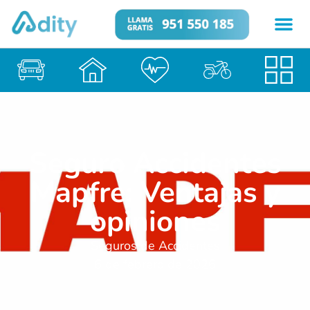
Seguro Accidentes
Mapfre: Ventajas y
opiniones
Seguros de Accidentes
6 de febrero de 2026