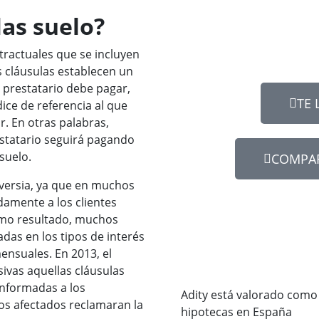
las suelo?
tractuales que se incluyen
s cláusulas establecen un
 prestatario debe pagar,
TE 
ice de referencia al que
r. En otras palabras,
restatario seguirá pagando
suelo.
COMPAR
oversia, ya que en muchos
amente a los clientes
omo resultado, muchos
adas en los tipos de interés
nsuales. En 2013, el
ivas aquellas cláusulas
nformadas a los
Adity está valorado como
s afectados reclamaran la
hipotecas en España