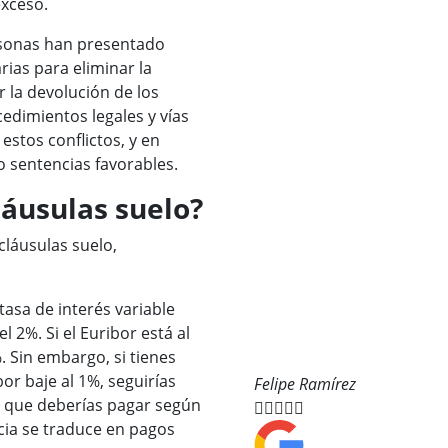
exceso.
rsonas han presentado
ias para eliminar la
r la devolución de los
edimientos legales y vías
estos conflictos, y en
 sentencias favorables.
láusulas suelo?
láusulas suelo,
asa de interés variable
 2%. Si el Euribor está al
%. Sin embargo, si tienes
or baje al 1%, seguirías
Felipe Ramírez
% que deberías pagar según





cia se traduce en pagos