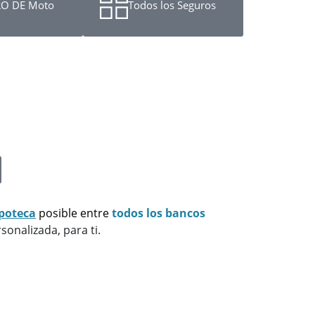
O DE Moto
Todos los Seguros
poteca
posible
entre
todos los bancos
sonalizada, para ti.