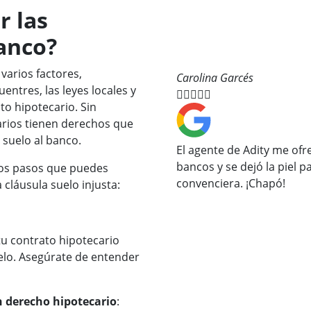
r las
banco?
varios factores,
Carolina Garcés
uentres, las leyes locales y





to hipotecario. Sin
arios tienen derechos que
 suelo al banco.
El agente de Adity me ofr
bancos y se dejó la piel
los pasos que puedes
convenciera. ¡Chapó!
 cláusula suelo injusta:
tu contrato hipotecario
uelo. Asegúrate de entender
n derecho hipotecario
: