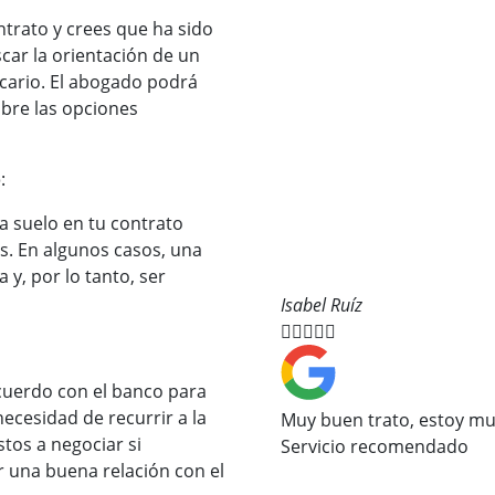
ntrato y crees que ha sido
car la orientación de un
cario. El abogado podrá
obre las opciones
o
:
la suelo en tu contrato
es. En algunos casos, una
y, por lo tanto, ser
Isabel Ruíz





acuerdo con el banco para
necesidad de recurrir a la
Muy buen trato, estoy mu
stos a negociar si
Servicio recomendado
 una buena relación con el