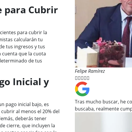
e para Cubrir
ientes para cubrir la
istas calcularán tu
e tus ingresos y tus
 cuenta que la cuota
determinado de tus
Felipe Ramírez





go Inicial y
Tras mucho buscar, he co
 pago inicial bajo, es
buscaba, realmente cump
cubrir al menos el 20% del
Además, deberás tener
de cierre, que incluyen la