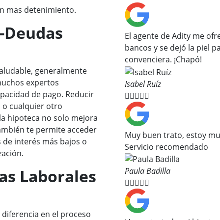
on mas detenimiento.
s-Deudas
El agente de Adity me ofr
bancos y se dejó la piel
convenciera. ¡Chapó!
aludable, generalmente
muchos expertos
Isabel Ruíz
apacidad de pago. Reducir





 o cualquier otro
la hipoteca no solo mejora
 también te permite acceder
Muy buen trato, estoy mu
 de interés más bajos o
Servicio recomendado
zación.
as Laborales
Paula Badilla





 diferencia en el proceso