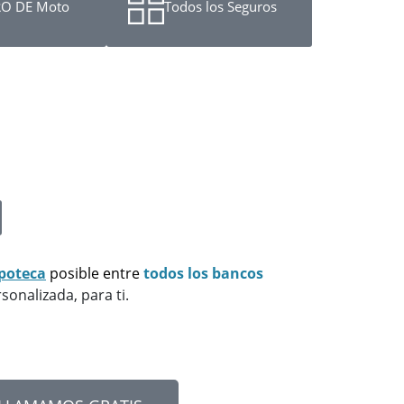
O DE Moto
Todos los Seguros
poteca
posible
entre
todos los bancos
sonalizada, para ti.