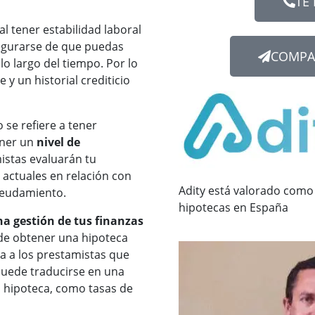
TE
l tener estabilidad laboral
segurarse de que puedas
COMPA
o largo del tiempo. Por lo
 y un historial crediticio
 se refiere a tener
ener un
nivel de
istas evaluarán tu
actuales en relación con
Adity está valorado como
deudamiento.
hipotecas en España
na gestión de tus finanzas
de obtener una hipoteca
a a los prestamistas que
puede traducirse en una
la hipoteca, como tasas de