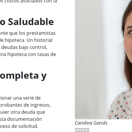
os costos asociados con la
cio Saludable
ante que los prestamistas
de hipoteca. Un historial
y deudas bajo control,
una hipoteca con tasas de
ompleta y
cionar una serie de
probantes de ingresos,
quier otra deuda que
esta documentación
Carolina Garcés
ceso de solicitud.




