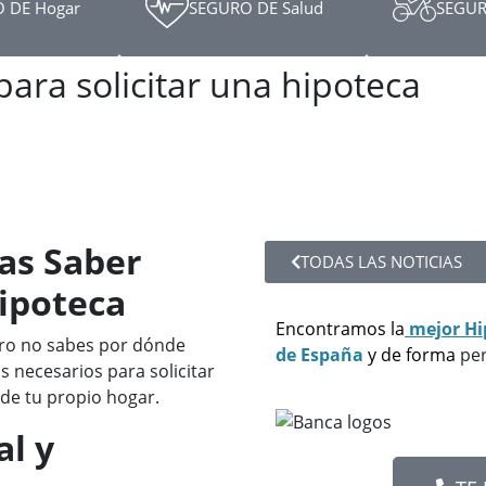
 DE Hogar
SEGURO DE Salud
SEGUR
para solicitar una hipoteca
as Saber
TODAS LAS NOTICIAS
Hipoteca
Encontramos la
mejor Hi
ro no sabes por dónde
de España
y de forma
per
s necesarios para solicitar
 de tu propio hogar.
al y