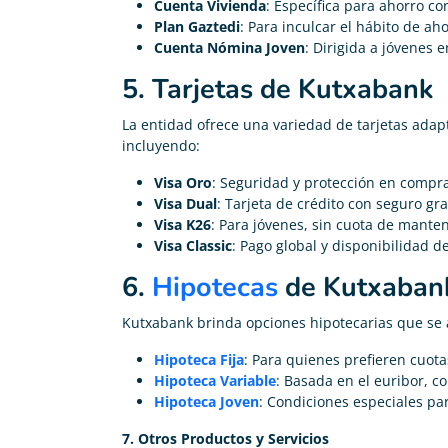
Cuenta Vivienda
: Específica para ahorro co
Plan Gaztedi
: Para inculcar el hábito de a
Cuenta Nómina Joven
: Dirigida a jóvenes 
5. Tarjetas de Kutxabank
La entidad ofrece una variedad de tarjetas adap
incluyendo:
Visa Oro
: Seguridad y protección en compr
Visa Dual
: Tarjeta de crédito con seguro gr
Visa K26
: Para jóvenes, sin cuota de mante
Visa Classic
: Pago global y disponibilidad de
6.
Hipotecas
de Kutxaban
Kutxabank brinda opciones hipotecarias que se a
Hipoteca Fija
: Para quienes prefieren cuota
Hipoteca Variable
: Basada en el euribor, co
Hipoteca Joven
: Condiciones especiales p
7. Otros Productos y Servicios