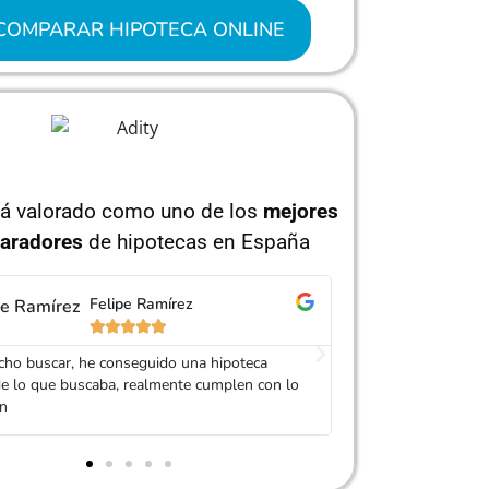
COMPARAR HIPOTECA ONLINE
tá valorado como uno de los
mejores
aradores
de hipotecas en España
Carolina Garcés
Is






e de Adity me ofreció varios presupuestos de
Muy buen trato, es
es bancos y se dejó la piel para que encontrase
mi Hipoteca. Serv
teca que me convenciera. ¡Chapó!