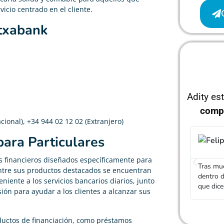
icio centrado en el cliente.
txabank
Adity es
comp
cional), +34 944 02 12 02 (Extranjero)
para Particulares
Felipe Ramírez





 financieros diseñados específicamente para
Tras mucho buscar, he conseguido una hipoteca
El agent
 Entre sus productos destacados se encuentran
dentro de lo que buscaba, realmente cumplen con lo
diferent
niente a los servicios bancarios diarios, junto
que dicen
una hipo
ión para ayudar a los clientes a alcanzar sus
uctos de financiación, como préstamos