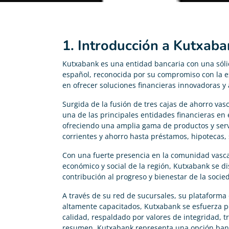
1. Introducción a Kutxaba
Kutxabank es una entidad bancaria con una sóli
español, reconocida por su compromiso con la exc
en ofrecer soluciones financieras innovadoras y
Surgida de la fusión de tres cajas de ahorro va
una de las principales entidades financieras en 
ofreciendo una amplia gama de productos y ser
corrientes y ahorro hasta préstamos, hipotecas, 
Con una fuerte presencia en la comunidad vasca
económico y social de la región, Kutxabank se di
contribución al progreso y bienestar de la socie
A través de su red de sucursales, su plataforma
altamente capacitados, Kutxabank se esfuerza po
calidad, respaldado por valores de integridad, t
resumen, Kutxabank representa una opción banca