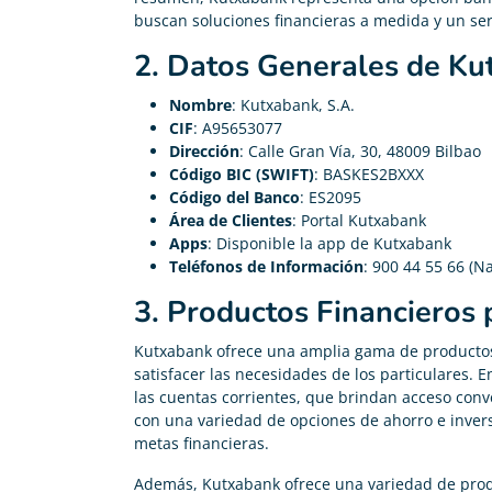
buscan soluciones financieras a medida y un serv
2. Datos Generales de Ku
Nombre
: Kutxabank, S.A.
CIF
: A95653077
Dirección
: Calle Gran Vía, 30, 48009 Bilbao
Código BIC (SWIFT)
: BASKES2BXXX
Código del Banco
: ES2095
Área de Clientes
: Portal Kutxabank
Apps
: Disponible la app de Kutxabank
Teléfonos de Información
: 900 44 55 66 (Na
3. Productos Financieros 
Alberto Silvestre





Kutxabank ofrece una amplia gama de productos
Gracias Adity por ayudarme a conseguir mi hipoteca.
satisfacer las necesidades de los particulares.
Sobre todo a Pedro, el agente que me atendió, fue
las cuentas corrientes, que brindan acceso conve
muy agradable y atento.
con una variedad de opciones de ahorro e invers
metas financieras.
Además, Kutxabank ofrece una variedad de prod