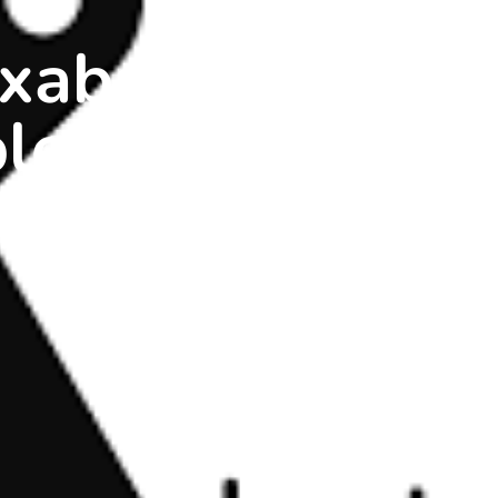
xabank? ¿Es
e? Análisis y P