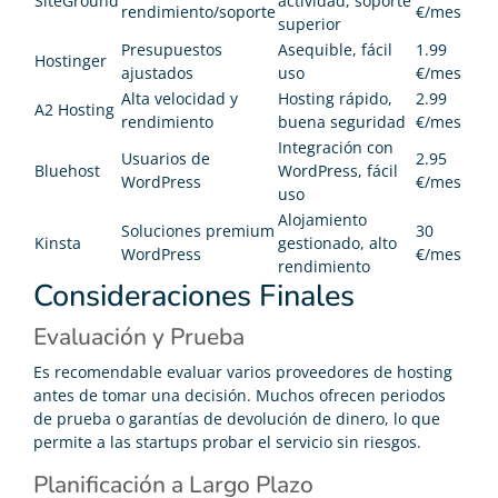
SiteGround
actividad, soporte
rendimiento/soporte
€/mes
superior
Presupuestos
Asequible, fácil
1.99
Hostinger
ajustados
uso
€/mes
Alta velocidad y
Hosting rápido,
2.99
A2 Hosting
rendimiento
buena seguridad
€/mes
Integración con
Usuarios de
2.95
Bluehost
WordPress, fácil
WordPress
€/mes
uso
Alojamiento
Soluciones premium
30
Kinsta
gestionado, alto
WordPress
€/mes
rendimiento
Consideraciones Finales
Evaluación y Prueba
Es recomendable evaluar varios proveedores de hosting
antes de tomar una decisión. Muchos ofrecen periodos
de prueba o garantías de devolución de dinero, lo que
permite a las startups probar el servicio sin riesgos.
Planificación a Largo Plazo