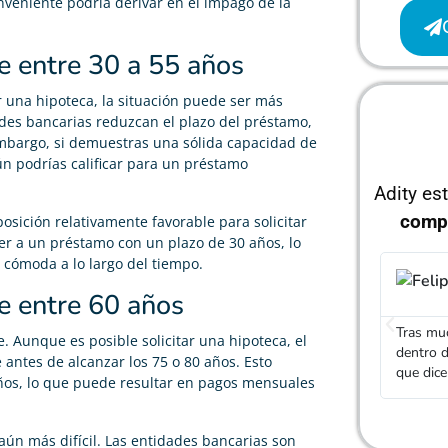
nveniente podría derivar en el impago de la
e entre 30 a 55 años
 una hipoteca, la situación puede ser más
ades bancarias reduzcan el plazo del préstamo,
mbargo, si demuestras una sólida capacidad de
ún podrías calificar para un préstamo
Adity es
comp
sición relativamente favorable para solicitar
er a un préstamo con un plazo de 30 años, lo
 cómoda a lo largo del tiempo.
Felipe Ramírez
e entre 60 años





Tras mucho buscar, he conseguido una hipoteca
El agent
e. Aunque es posible solicitar una hipoteca, el
dentro de lo que buscaba, realmente cumplen con lo
diferent
 antes de alcanzar los 75 o 80 años. Esto
que dicen
una hipo
años, lo que puede resultar en pagos mensuales
aún más difícil. Las entidades bancarias son