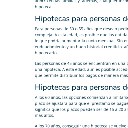
ahorro en las familias y, además, cualquier inco
hipoteca.
Hipotecas para personas d
Para personas de 50 o 55 años que desean pedir
compleja. A esta edad, es posible que las entid
lo que podría aumentar la cuota mensual. Sin e
endeudamiento y un buen historial crediticio, a
hipotecario.
Las personas de 45 años se encuentran en una po
una hipoteca. A esta edad, aún es posible acced
que permite distribuir los pagos de manera más
Alberto Silvestre
Hipotecas para personas d





Gracias Adity por ayudarme a conseguir mi hipoteca.
A los 60 años, las opciones comienzan a limitars
Sobre todo a Pedro, el agente que me atendió, fue
plazo se ajustará para que el préstamo se pague
muy agradable y atento.
significa que los plazos pueden ser de 15 a 20 
más altos.
A los 70 años, conseguir una hipoteca se vuelve 