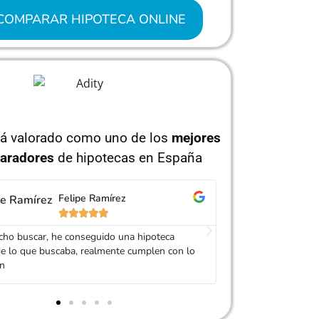
COMPARAR HIPOTECA ONLINE
tá valorado como uno de los
mejores
aradores
de hipotecas en España
Carolina Garcés
Is






e de Adity me ofreció varios presupuestos de
Muy buen trato, es
es bancos y se dejó la piel para que encontrase
mi Hipoteca. Serv
teca que me convenciera. ¡Chapó!