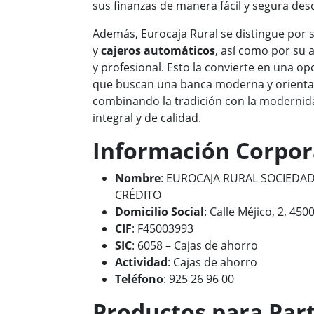
sus finanzas de manera fácil y segura desd
Además, Eurocaja Rural se distingue por 
y
cajeros automáticos
, así como por su 
y profesional. Esto la convierte en una op
que buscan una banca moderna y orientad
combinando la tradición con la modernida
integral y de calidad.
Información Corpor
Nombre
: EUROCAJA RURAL SOCIEDA
CRÉDITO
Domicilio Social
: Calle Méjico, 2, 450
CIF
: F45003993
SIC
: 6058 – Cajas de ahorro
Actividad
: Cajas de ahorro
Teléfono
: 925 26 96 00
Productos para Part