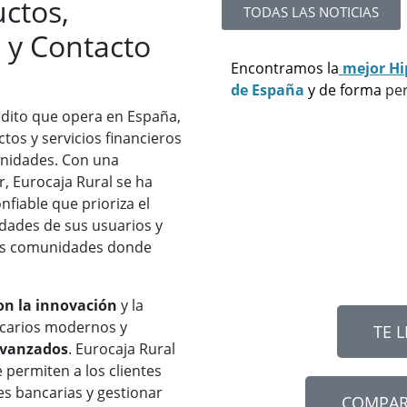
uctos,
TODAS LAS NOTICIAS
 y Contacto
Encontramos la
mejor Hi
de España
y de forma
per
édito que opera en España,
os y servicios financieros
unidades. Con una
r, Eurocaja Rural se ha
fiable que prioriza el
sidades de sus usuarios y
las comunidades donde
n la innovación
y la
ncarios modernos y
TE 
 avanzados
. Eurocaja Rural
 permiten a los clientes
es bancarias y gestionar
COMPAR