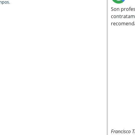
empos.
Son profes
contratamo
recomenda
Francisco Tr