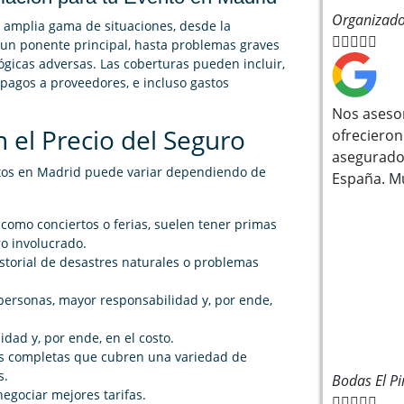
Organizado
 amplia gama de situaciones, desde la





 un ponente principal, hasta problemas graves
ógicas adversas. Las coberturas pueden incluir,
 pagos a proveedores, e incluso gastos
Nos aseso
 el Precio del Seguro
ofrecieron
asegurado
ntos en Madrid puede variar dependiendo de
España. M
 como conciertos o ferias, suelen tener primas
ro involucrado.
storial de desastres naturales o problemas
personas, mayor responsabilidad y, por ende,
idad y, por ende, en el costo.
ás completas que cubren una variedad de
s.
Bodas El Pi
egociar mejores tarifas.




