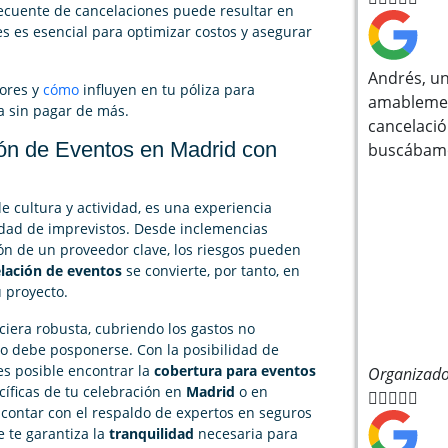
recuente de cancelaciones puede resultar en
es es esencial para optimizar costos y asegurar
Andrés, un
tores y
cómo
influyen en tu póliza para
amablemen
a sin pagar de más.
cancelació
ión de Eventos en Madrid con
buscábam
de cultura y actividad, es una experiencia
idad de imprevistos. Desde inclemencias
ón de un proveedor clave, los riesgos pueden
lación de eventos
se convierte, por tanto, en
 proyecto.
ciera robusta, cubriendo los gastos no
 o debe posponerse. Con la posibilidad de
s posible encontrar la
cobertura para eventos
Organizado
cíficas de tu celebración en
Madrid
o en





, contar con el respaldo de expertos en seguros
e te garantiza la
tranquilidad
necesaria para