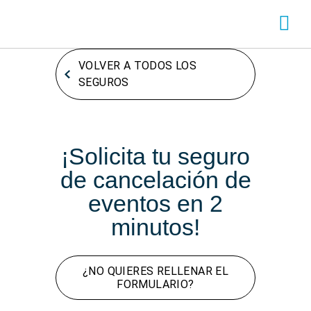
SOBRE ADITY
INICIA SESI
CREA TU CUENTA
Chatea con nos
VOLVER A TODOS LOS
SEGUROS
¡Solicita tu seguro
de cancelación de
eventos en 2
minutos!
¿NO QUIERES RELLENAR EL
FORMULARIO?