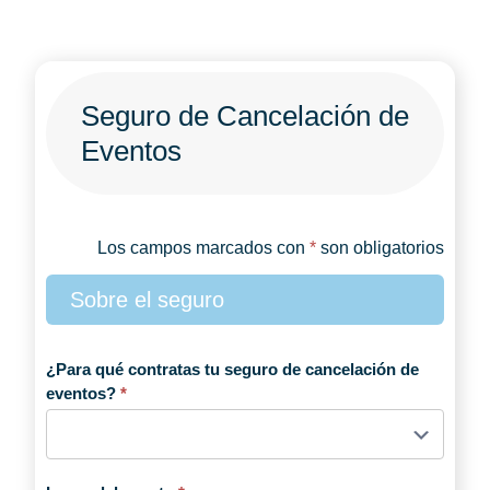
Puedes hacer que te llame un Agente de
seguros gratis, para obtener
presupuestos de cualquiera de tus
seguros, darte de baja de tu seguro
actual, asesorarte y mucho más. SIN
Seguro de Cancelación de
COMPROMISO
Eventos
PREFIERO QUE ME LLAME
UN AGENTE
Los campos marcados con
*
son obligatorios
Seguro
Sobre el seguro
de
Cancelación
¿Para qué contratas tu seguro de cancelación de
de
eventos?
*
Eventos