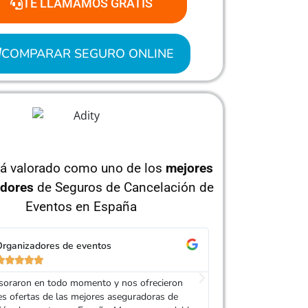
TE LLAMAMOS GRATIS
COMPARAR SEGURO ONLINE
tá valorado como uno de los
mejores
dores
de Seguros de Cancelación de
Eventos en España
rganizadores de eventos





soraron en todo momento y nos ofrecieron
Andrés, un agente d
es ofertas de las mejores aseguradoras de
amablemente y cont