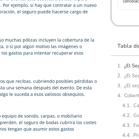
cancela
. Por ejemplo, si hay que contratar a un nuevo
bración, el seguro puede hacerse cargo de
so muchas pólizas incluyen la cobertura de la
Tabla d
nta, o si por algún motivo las imágenes o
 los gastos para intentar recuperar esos
¿El Se
¿El Se
os que recibas, cubriendo posibles pérdidas o
¿El se
ta una semana después del evento. De esta
lgo le suceda a esos valiosos obsequios.
Cobert
Ca
Ga
 equipo de sonido, carpas, o mobiliario
 pierden, el seguro de bodas cubrirá los costes
Fo
vios tengan que asumir estos gastos
Pr