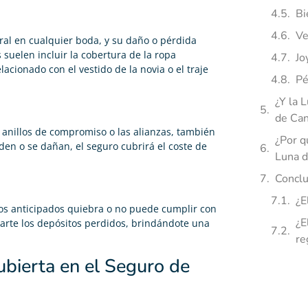
Bi
Ve
ral en cualquier boda, y su daño o pérdida
suelen incluir la cobertura de la ropa
Jo
cionado con el vestido de la novia o el traje
Pé
¿Y la 
de Can
 anillos de compromiso o las alianzas, también
¿Por q
den o se dañan, el seguro cubrirá el coste de
Luna d
Conclu
¿E
gos anticipados quiebra o no puede cumplir con
¿E
arte los depósitos perdidos, brindándote una
re
ubierta en el Seguro de