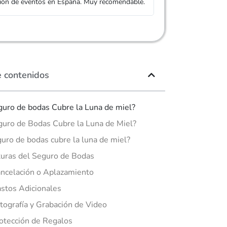
ción de eventos en España. Muy recomendable.
de eventos con las 
e contenidos
guro de bodas Cubre la Luna de miel?
guro de Bodas Cubre la Luna de Miel?
guro de bodas cubre la luna de miel?
uras del Seguro de Bodas
ncelación o Aplazamiento
stos Adicionales
tografía y Grabación de Video
otección de Regalos