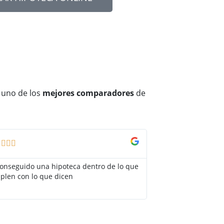
 uno de los
mejores comparadores
de
Carolina Gar




onseguido una hipoteca dentro de lo que
El agente de Adity m
plen con lo que dicen
bancos y se dejó la 
me convenciera. ¡Ch