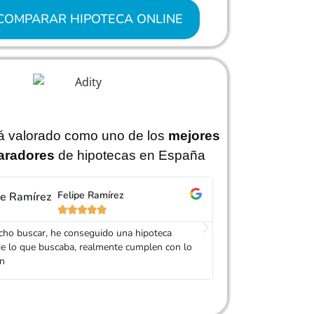
COMPARAR HIPOTECA ONLINE
tá valorado como uno de los
mejores
radores
de hipotecas en España
Felipe Ramírez





cho buscar, he conseguido una hipoteca
El agente de Adity m
e lo que buscaba, realmente cumplen con lo
diferentes bancos y 
en
una hipoteca que me