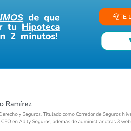
de que
IMOS
TE 
ar tu
Hipoteca
en 2 minutos!
co Ramírez
Derecho y Seguros. Titulado como Corredor de Seguros Nivel
 CEO en Adity Seguros, además de administrar otras 3 webs 