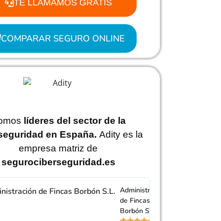
TE LLAMAMOS GRATIS
COMPARAR SEGURO ONLINE
omos
líderes del sector de la
seguridad en España.
Adity es la
empresa matriz de
segurociberseguridad.es
Administración
de Fincas
Borbón S.L.
Andrés, un agente d




