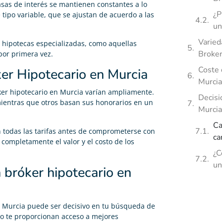
tasas de interés se mantienen constantes a lo
¿P
 tipo variable, que se ajustan de acuerdo a las
un
Varied
hipotecas especializadas, como aquellas
Broke
por primera vez.
Coste 
er Hipotecario en Murcia
Murcia
oker hipotecario en Murcia varían ampliamente.
Decisi
mientras que otros basan sus honorarios en un
Murcia
Ca
an todas las tarifas antes de comprometerse con
ca
ompletamente el valor y el costo de los
¿C
un
 bróker hipotecario en
n Murcia puede ser decisivo en tu búsqueda de
lo te proporcionan acceso a mejores