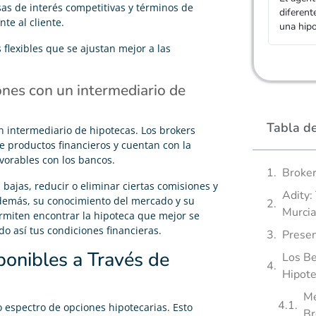
sas de interés competitivas y términos de
dentro de lo que buscaba, realmente cumplen con lo
diferent
te al cliente.
que dicen
una hipo
 flexibles que se ajustan mejor a las
nes con un intermediario de
Tabla d
 intermediario de hipotecas. Los brokers
e productos financieros y cuentan con la
vorables con los bancos.
Broker
bajas, reducir o eliminar ciertas comisiones y
Adity:
Además, su conocimiento del mercado y su
Murcia
rmiten encontrar la hipoteca que mejor se
o así tus condiciones financieras.
Presen
ponibles a Través de
Los Be
Hipote
Me
 espectro de opciones hipotecarias. Esto
Br