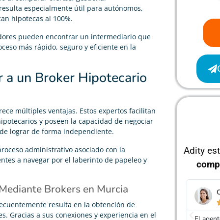
resulta especialmente útil para autónomos,
an hipotecas al 100%.
adores pueden encontrar un intermediario que
eso más rápido, seguro y eficiente en la
r a un Broker Hipotecario
ece múltiples ventajas. Estos expertos facilitan
ipotecarios y poseen la capacidad de negociar
 de lograr de forma independiente.
proceso administrativo asociado con la
Adity es
entes a navegar por el laberinto de papeleo y
comp
 Mediante Brokers en Murcia
Felipe Ramírez
C





recuentemente resulta en la obtención de
. Gracias a sus conexiones y experiencia en el
Tras mucho buscar, he conseguido una hipoteca
El agent