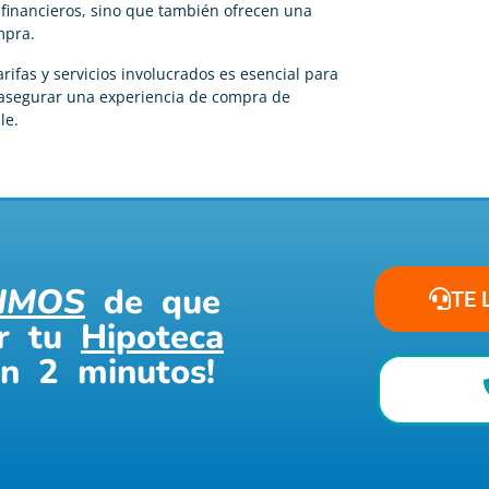
financieros, sino que también ofrecen una
mpra.
rifas y servicios involucrados es esencial para
y asegurar una experiencia de compra de
le.
IMOS
de que
TE 
ar tu
Hipoteca
en 2 minutos!