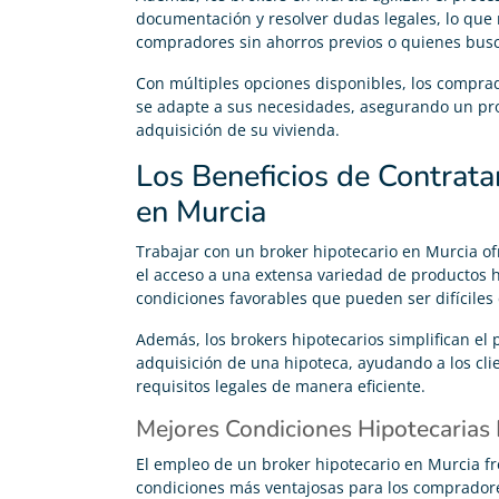
documentación y resolver dudas legales, lo que 
compradores sin ahorros previos o quienes busc
Con múltiples opciones disponibles, los compr
se adapte a sus necesidades, asegurando un proc
adquisición de su vivienda.
Los Beneficios de Contrata
en Murcia
Trabajar con un broker hipotecario en Murcia ofr
el acceso a una extensa variedad de productos h
condiciones favorables que pueden ser difíciles
Además, los brokers hipotecarios simplifican el 
adquisición de una hipoteca, ayudando a los cli
requisitos legales de manera eficiente.
Mejores Condiciones Hipotecarias
Alberto Silvestre





El empleo de un broker hipotecario en Murcia f
condiciones más ventajosas para los compradores
Gracias Adity por ayudarme a conseguir mi hipoteca.