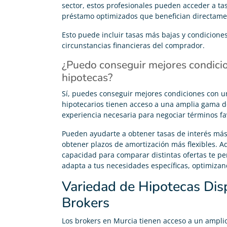
sector, estos profesionales pueden acceder a ta
Sobre todo a Pedro, el agente que me atendió, fue
préstamo optimizados que benefician directamen
muy agradable y atento.
Esto puede incluir tasas más bajas y condiciones
circunstancias financieras del comprador.
¿Puedo conseguir mejores condicio
hipotecas?
Sí, puedes conseguir mejores condiciones con un
hipotecarios tienen acceso a una amplia gama d
experiencia necesaria para negociar términos fa
Pueden ayudarte a obtener tasas de interés más 
obtener plazos de amortización más flexibles. 
capacidad para comparar distintas ofertas te pe
adapta a tus necesidades específicas, optimizand
Variedad de Hipotecas Dis
Brokers
Los brokers en Murcia tienen acceso a un amplio