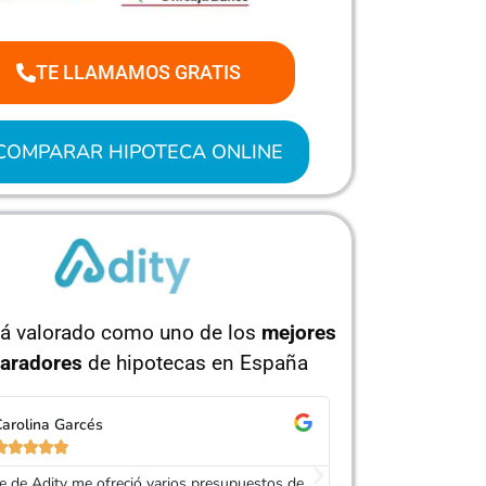
TE LLAMAMOS GRATIS
COMPARAR HIPOTECA ONLINE
tá valorado como uno de los
mejores
aradores
de hipotecas en España
arolina Garcés
Isabel Ruíz










e de Adity me ofreció varios presupuestos de
Muy buen trato, es