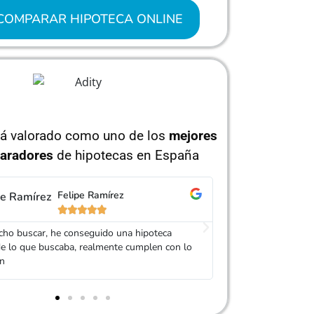
COMPARAR HIPOTECA ONLINE
tá valorado como uno de los
mejores
aradores
de hipotecas en España
Carolina Garcés
Is






e de Adity me ofreció varios presupuestos de
Muy buen trato, es
es bancos y se dejó la piel para que encontrase
mi Hipoteca. Serv
teca que me convenciera. ¡Chapó!