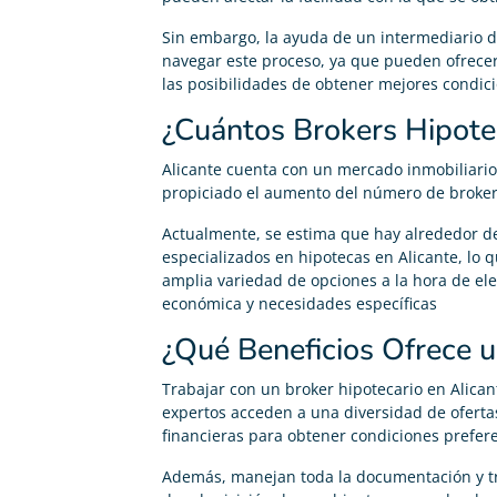
Sin embargo, la ayuda de un intermediario d
navegar este proceso, ya que pueden ofrece
las posibilidades de obtener mejores condic
¿Cuántos Brokers Hipote
Alicante cuenta con un mercado inmobiliario
propiciado el aumento del número de brokers
Actualmente, se estima que hay alrededor de
especializados en hipotecas en Alicante, lo
amplia variedad de opciones a la hora de ele
económica y necesidades específicas
Alberto Silvestre





¿Qué Beneficios Ofrece u
Gracias Adity por ayudarme a conseguir mi hipoteca.
Trabajar con un broker hipotecario en Alican
Sobre todo a Pedro, el agente que me atendió, fue
expertos acceden a una diversidad de oferta
muy agradable y atento.
financieras para obtener condiciones prefere
Además, manejan toda la documentación y trá