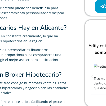
e crédito puede ser beneficiosa para
r asesoramiento personalizado y mejorar
iones.
carios Hay en Alicante?
 en constante crecimiento, lo que ha
 hipotecarios en la región.
Adity es
 70 intermediarios financieros
comp
 que proporciona a los compradores una
gir el mejor asesor para su situación
Felipe Ramírez





n Broker Hipotecario?
Tras mucho buscar, he conseguido una hipoteca
El agent
te trae consigo numerosas ventajas. Estos
dentro de lo que buscaba, realmente cumplen con lo
diferent
s hipotecarias y negocian con las entidades
que dicen
una hipo
nciales.
mites necesarios, facilitando el proceso