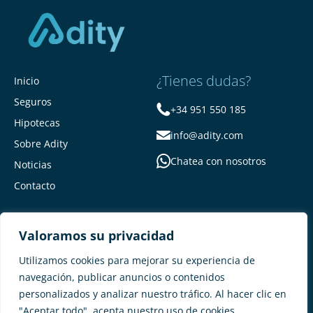
¿Tienes dudas?
Inicio
Seguros
+34 951 550 185
Hipotecas
info@adity.com
Sobre Adity
Chatea con nosotros
Noticias
Contacto
Valoramos su privacidad
Utilizamos cookies para mejorar su experiencia de
navegación, publicar anuncios o contenidos
personalizados y analizar nuestro tráfico. Al hacer clic en
Adity Seguros –
Mapa del Sitio –
"Aceptar todo", acepta nuestro uso de cookies.