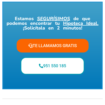
Estamos
SEGURÍSIMOS
de que
podemos encontrar tu
Hipoteca Ideal.
¡Solicítala en 2 minutos!
TE LLAMAMOS GRATIS
951 550 185