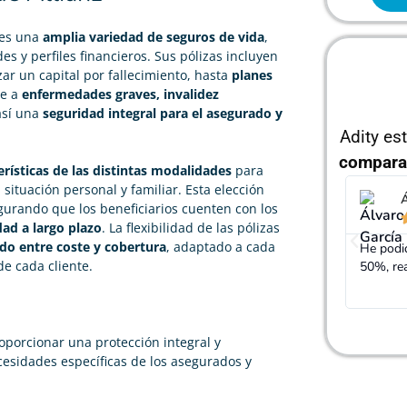
tes una
amplia variedad de seguros de vida
,
s y perfiles financieros. Sus pólizas incluyen
zar un capital por fallecimiento, hasta
planes
te a
enfermedades graves, invalidez
así una
seguridad integral para el asegurado y
Adity es
compara
erísticas de las distintas modalidades
para
 situación personal y familiar. Esta elección
Álvaro García
J
gurando que los beneficiarios cuenten con los





dad a largo plazo
. La flexibilidad de las pólizas
ado entre coste y cobertura
, adaptado a cada
He podido rebajar el precio de mi seguro de vida un
Gracias
de cada cliente.
50%, realmente cumple con lo que dicen
mucho m
porcionar una protección integral y
cesidades específicas de los asegurados y