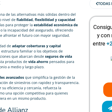
z
TODAS 
a de las alternativas más sólidas dentro del
o nivel de
fiabilidad, flexibilidad y capacidad
das para proteger la
estabilidad económica de
Consigu
 o la incapacidad del asegurado, ofreciendo
y con
e afrontar el futuro con mayor seguridad.
entre
+
idad de
adaptar coberturas y capital
estructura familiar o los objetivos de
luciones que abarcan desde
seguros de vida
asta productos de
vida ahorro
pensados para
nio a medio y largo plazo.
ales avanzados
que simplifica la gestión de la
ación de siniestros con rapidez y transparencia.
 su eficiencia y cercanía, refuerza la
como una opción competitiva para quienes
nciera en un mismo producto.
de Allianz