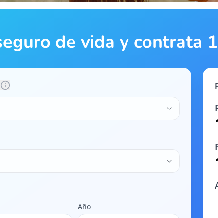
seguro de vida y contrata
r
Año