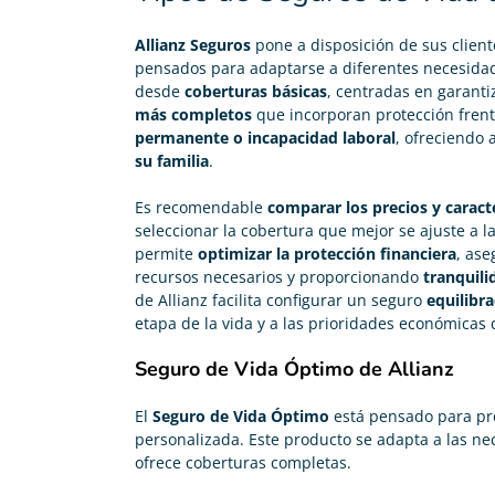
Allianz Seguros
pone a disposición de sus clien
pensados para adaptarse a diferentes necesidade
desde
coberturas básicas
, centradas en garanti
más completos
que incorporan protección fren
permanente o incapacidad laboral
, ofreciendo 
su familia
.
Es recomendable
comparar los precios y caract
seleccionar la cobertura que mejor se ajuste a la
Carolina Garcés
permite
optimizar la protección financiera
, ase





recursos necesarios y proporcionando
tranquili
de Allianz facilita configurar un seguro
equilibr
Me he pasado de mi antigua compañía y ahora pago
etapa de la vida y a las prioridades económicas 
200€ menos en mi seguro de vida y me han
gestionado la baja gratis. ¡Chapó!
Seguro de Vida Óptimo de Allianz
El
Seguro de Vida Óptimo
está pensado para pro
personalizada. Este producto se adapta a las ne
ofrece coberturas completas.