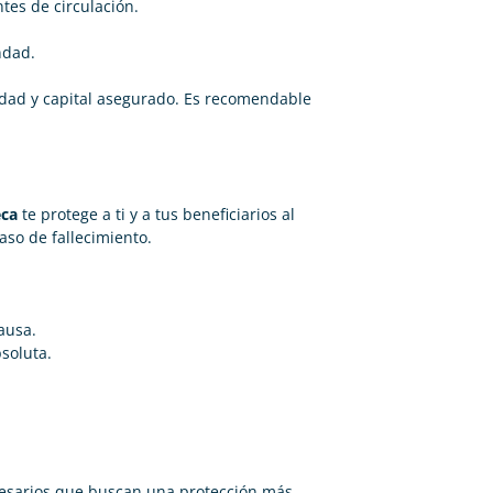
tes de circulación.
ndad.
ad y capital asegurado. Es recomendable
eca
te protege a ti y a tus beneficiarios al
aso de fallecimiento.
ausa.
soluta.
presarios que buscan una protección más