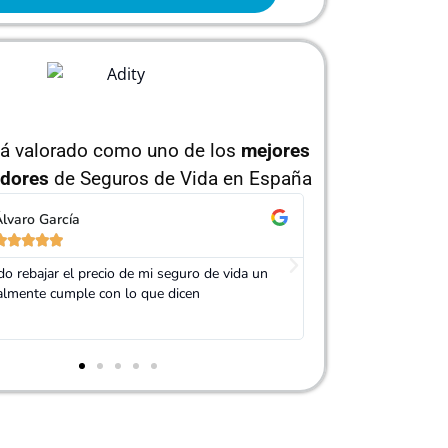
tá valorado como uno de los
mejores
dores
de Seguros de Vida en España
orge Pérez
Isabel Ruíz










 Adity por ayudarme a conseguir un seguro
Muy buen trato, es
ás barato que el anterior
mi seguro de vida.