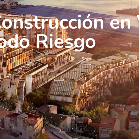
onstrucción en 
odo Riesgo