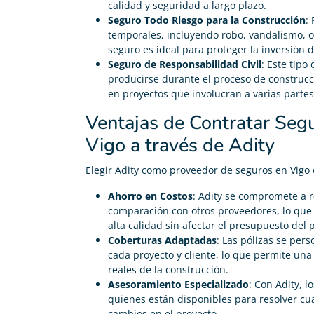
calidad y seguridad a largo plazo.
Seguro Todo Riesgo para la Construcción
:
Promotor
temporales, incluyendo robo, vandalismo, o
seguro es ideal para proteger la inversión de





Seguro de Responsabilidad Civil
: Este tip
Fácil de usar, nos ahorra tiempo, dinero y cualquier
producirse durante el proceso de construcc
duda el soporte de Adity siempre responde. 100%
en proyectos que involucran a varias partes
Recomendable para seguros de construcción.
Ventajas de Contratar Seg
Vigo a través de Adity
Elegir Adity como proveedor de seguros en Vigo o
Ahorro en Costos
: Adity se compromete a r
comparación con otros proveedores, lo que f
alta calidad sin afectar el presupuesto del 
Coberturas Adaptadas
: Las pólizas se pers
cada proyecto y cliente, lo que permite un
reales de la construcción.
Asesoramiento Especializado
: Con Adity, l
quienes están disponibles para resolver cua
cambios en el proyecto.