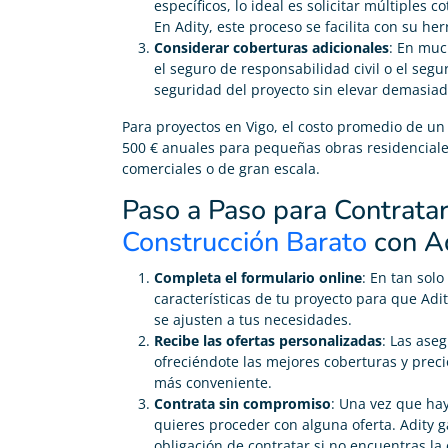
específicos, lo ideal es solicitar múltiples
En Adity, este proceso se facilita con su h
Considerar coberturas adicionales
: En muc
el seguro de responsabilidad civil o el seg
seguridad del proyecto sin elevar demasiado
Para proyectos en Vigo, el costo promedio de un
500 € anuales para pequeñas obras residenciale
comerciales o de gran escala.
Paso a Paso para Contrata
Construcción Barato
con A
Completa el formulario online
: En tan solo
características de tu proyecto para que Ad
se ajusten a tus necesidades.
Recibe las ofertas personalizadas
: Las ase
ofreciéndote las mejores coberturas y preci
más conveniente.
Contrata sin compromiso
: Una vez que hay
quieres proceder con alguna oferta. Adity ga
obligación de contratar si no encuentras la