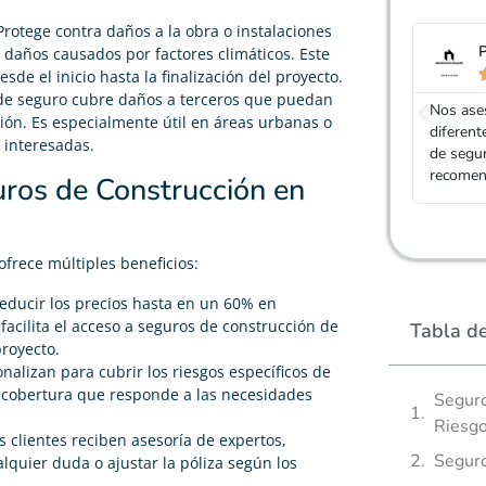
 Protege contra daños a la obra o instalaciones
Promotor
 daños causados por factores climáticos. Este
sde el inicio hasta la finalización del proyecto.





o de seguro cubre daños a terceros que puedan
Nos asesoraron en todo momento y nos ofrecieron
Son pro
ión. Es especialmente útil en áreas urbanas o
diferentes presupuestos de las mejores aseguradoras
los segu
 interesadas.
de seguro de construcción en España. Muy
recomendable.
uros de Construcción en
frece múltiples beneficios:
educir los precios hasta en un 60% en
acilita el acceso a seguros de construcción de
Tabla d
proyecto.
onalizan para cubrir los riesgos específicos de
a cobertura que responde a las necesidades
Seguro
Riesg
os clientes reciben asesoría de expertos,
Seguro
lquier duda o ajustar la póliza según los