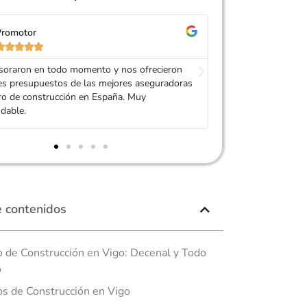
Promotor
Promotor










fesionales y agradables. Siempre contratamos
Javier, un agente 
ros con ellos. Muy recomendable.
amablemente y con
las coberturas que
e contenidos
 de Construcción en Vigo: Decenal y Todo
o
s de Construcción en Vigo