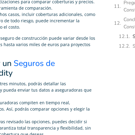
 cotizaciones para comparar coberturas y precios.
Preg
erramienta de comparación.
Const
hos casos, incluir coberturas adicionales, como
Concl
uro de todo riesgo, puede incrementar la
Const
 el costo.
S
 seguro de construcción puede variar desde los
s hasta varios miles de euros para proyectos
S
r un
Seguros de
dity
 tres minutos, podrás detallar las
ity pueda enviar tus datos a aseguradoras que
guradoras compiten en tiempo real,
os. Así, podrás comparar opciones y elegir la
as revisado las opciones, puedes decidir si
rantiza total transparencia y flexibilidad, sin
 cobertura que deseas.