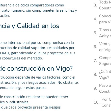
Todo l
diferencia de otros comparadores como
Constr
n trato humano, sin comprometer la sencillez y
tación.
Conoci
para V
cia y Calidad en los
Tipos 
Adity 
 como internacional por su compromiso con la
Ventaj
trucción de calidad superior, respaldados por
en Vig
ALI, garantizando que los proyectos de sus
Compro
es coberturas del mercado.
Seguro
de construcción en Vigo?
¿Cuánt
trucción depende de varios factores, como el
Vigo?
strucción, y los riesgos asociados. No obstante,
Paso a
endable seguir estos pasos:
Constr
 de construcción residencial pueden tener
Por Q
les o industriales.
Const
 que cada proyecto presenta riesgos