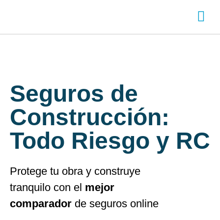
SOBRE ADITY
INICIA SESI
CREA TU CUENTA
Chatea con nos
Seguros de
Construcción:
Todo Riesgo y RC
Protege tu obra y construye
tranquilo con el
mejor
comparador
de seguros online