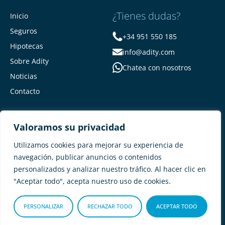
¿Tienes dudas?
Inicio
Seguros
+34 951 550 185
Hipotecas
info@adity.com
Sobre Adity
Chatea con nosotros
Noticias
Contacto
Valoramos su privacidad
Utilizamos cookies para mejorar su experiencia de
navegación, publicar anuncios o contenidos
personalizados y analizar nuestro tráfico. Al hacer clic en
Adity Seguros –
Mapa del Sitio –
"Aceptar todo", acepta nuestro uso de cookies.
Términos y condiciones –
Política de privacidad –
Cookies
PERSONALIZAR
RECHAZAR TODO
ACEPTAR TODO