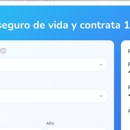
seguro de vida y contrata
r
Año