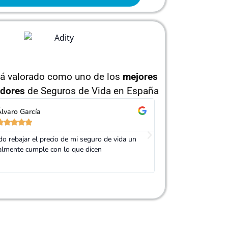
tá valorado como uno de los
mejores
dores
de Seguros de Vida en España
lvaro García
Jorge Pérez










o rebajar el precio de mi seguro de vida un
Gracias Adity por a
almente cumple con lo que dicen
mucho más barato qu