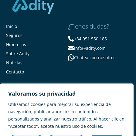
¿Tienes dudas?
Inicio
Seguros
+34 951 550 185
Hipotecas
info@adity.com
Sobre Adity
Chatea con nosotros
Noticias
Contacto
Valoramos su privacidad
Utilizamos cookies para mejorar su experiencia de
navegación, publicar anuncios o contenidos
personalizados y analizar nuestro tráfico. Al hacer clic en
Adity Seguros –
Mapa del Sitio –
"Aceptar todo", acepta nuestro uso de cookies.
Términos y condiciones –
Política de privacidad –
Cookies